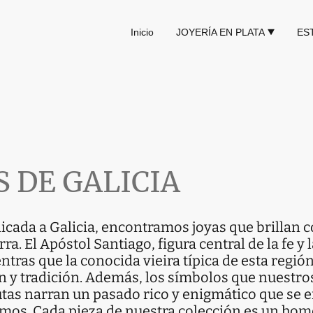
Inicio
JOYERÍA EN PLATA
ES
 DE GALICIA
icada a Galicia, encontramos joyas que brillan 
rra. El Apóstol Santiago, figura central de la fe y 
tras que la conocida vieira típica de esta regió
 y tradición. Además, los símbolos que nuestro
utas narran un pasado rico y enigmático que se e
camos. Cada pieza de nuestra colección es un hom